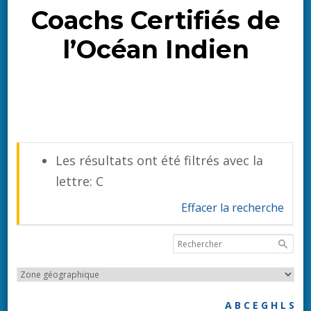
Coachs Certifiés de
l’Océan Indien
Les résultats ont été filtrés avec la
lettre: C
Effacer la recherche
A
B
C
E
G
H
L
S