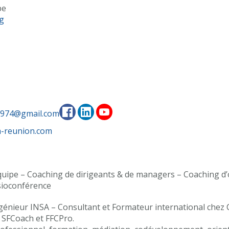
pe
g
n974@gmail.com
-reunion.com
équipe – Coaching de dirigeants & de managers – Coaching d
isioconférence
ngénieur INSA – Consultant et Formateur international ch
SFCoach et FFCPro.