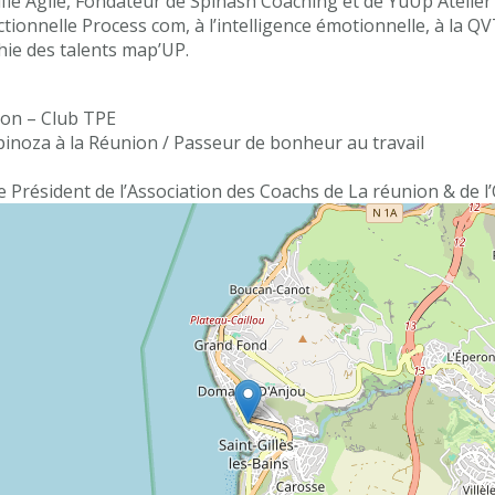
ifié Agile, Fondateur de Spinash Coaching et de YuUp Atelie
tionnelle Process com, à l’intelligence émotionnelle, à la QV
hie des talents map’UP.
on – Club TPE
inoza à la Réunion / Passeur de bonheur au travail
 Président de l’Association des Coachs de La réunion & de l