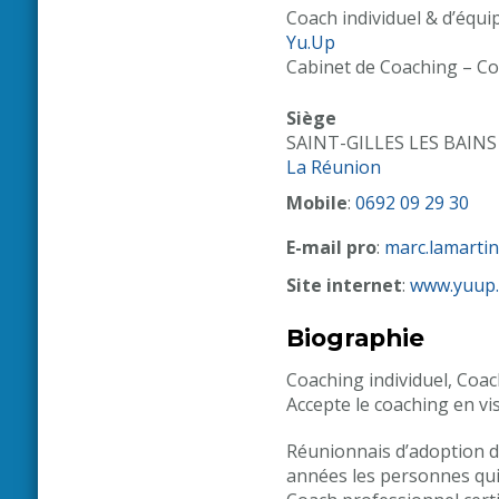
Coach individuel & d’équi
Yu.Up
Cabinet de Coaching – Co
Siège
SAINT-GILLES LES BAINS
La Réunion
Mobile
:
0692 09 29 30
E-mail pro
:
marc.lamarti
Site internet
:
www.yuup.
Biographie
Coaching individuel, Coac
Accepte le coaching en v
Réunionnais d’adoption d
années les personnes qui